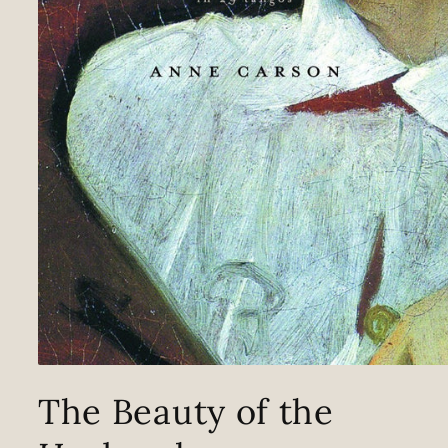
Media
1
The Beauty of the
openen
in
modaal