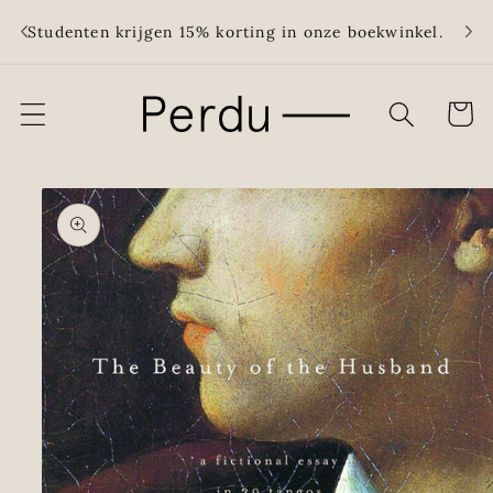
Meteen
Grati
naar de
Studenten krijgen 15% korting in onze boekwinkel.
meer
content
Winkelwa
Ga direct naar
productinformatie