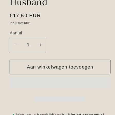
Husband
Normale
€17,50 EUR
prijs
Inclusief btw.
Aantal
Aantal
Aantal
verlagen
verhogen
voor
voor
Aan winkelwagen toevoegen
The
The
Beauty
Beauty
of
of
the
the
Husband
Husband